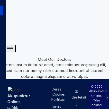
Meet Our Doctors
Lorem ipsum dolor sit amet, consectetuer adipiscing elit,
sed diam nonummy nibh euismod tincidunt ut laoreet
dolore magna aliquam erat volutpat.
© 2026
Çerez
📧
Akupunktur
(Cookie)
Akupunktur
Online.
destek@akupunktur.on
Politikası
Tüm
Online
,
📱
hakları
Gizlilik
sağlık