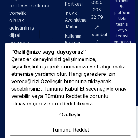
saklıdır.
0850
Politikası
profesyonellerine
Bu
305
yönelik
platform
KVKK
32 79
tıbbi
olarak
Aydınlatma
teşhis
Metni
📍
geliştirilmiş
veya
İstanbul
dijital
Kullanım
tedavi
/
amacıyla
çözümler
Koşulları
kullanılmaz.
&
TÜRKİYE
sunan
“Gizliliğinize saygı duyuyoruz”
Yasal
bir
Çerezler deneyiminizi geliştirmemize,
Uyarılar
platformdur.
kişiselleştirilmiş içerik sunmamıza ve trafiği analiz
İade
etmemize yardımcı olur. Hangi çerezlere izin
ve
vereceğinizi Özelleştir butonuna tıklayarak
İptal
seçebilirsiniz. Tümünü Kabul Et seçeneğiyle onay
Politikası
verebilir veya Tümünü Reddet ile zorunlu
olmayan çerezleri reddedebilirsiniz.
Özelleştir
Tümünü Reddet